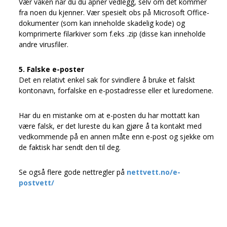
Vær våken når du du åpner vedlegg, selv om det kommer
fra noen du kjenner. Vær spesielt obs på Microsoft Office-
dokumenter (som kan inneholde skadelig kode) og
komprimerte filarkiver som f.eks .zip (disse kan inneholde
andre virusfiler.
5. Falske e-poster
Det en relativt enkel sak for svindlere å bruke et falskt
kontonavn, forfalske en e-postadresse eller et luredomene.
Har du en mistanke om at e-posten du har mottatt kan
være falsk, er det lureste du kan gjøre å ta kontakt med
vedkommende på en annen måte enn e-post og sjekke om
de faktisk har sendt den til deg.
Se også flere gode nettregler på
nettvett.no/e-
postvett/