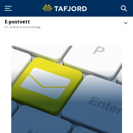
E-postvett
En enklere arbeidsdag