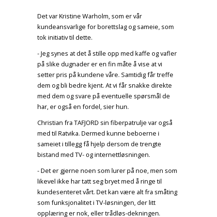
Det var Kristine Warholm, som er vår
kundeansvarlige for borettslag og sameie, som
tok initiativ til dette.
- Jeg synes at det å stille opp med kaffe og vafler
på slike dugnader er en fin måte å vise at vi
setter pris på kundene våre. Samtidig får treffe
dem og bli bedre kjent. At vi får snakke direkte
med dem og svare på eventuelle spørsmål de
har, er også en fordel, sier hun.
Christian fra TAFJORD sin fiberpatrulje var også
med til Ratvika. Dermed kunne beboerne i
sameiet i tillegg få hjelp dersom de trengte
bistand med TV- og internettløsningen.
- Det er gjerne noen som lurer på noe, men som
likevel ikke har tatt seg bryet med å ringe til
kundesenteret vårt. Det kan være alt fra småting
som funksjonalitet i TV-løsningen, der litt
opplæring er nok, eller trådløs-dekningen.