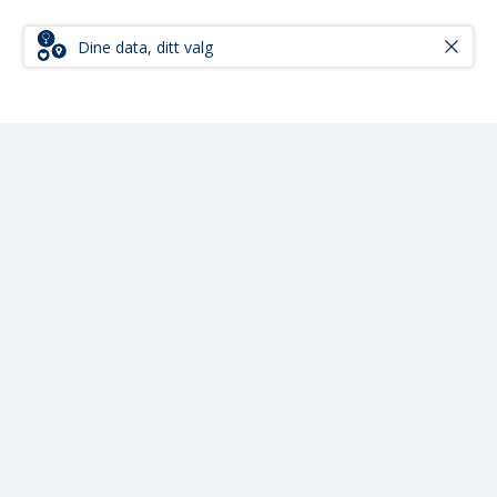
Dine data, ditt valg
Bli kunde
Ditt kundeforhold
Kundesenteret