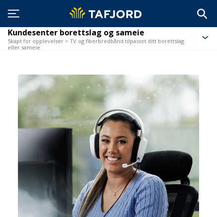
Kundesenter borettslag og sameie
Skapt for opplevelser > TV og fiberbredbånd tilpasset ditt borettslag
eller sameie