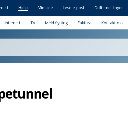
rnett
Hjelp
Min side
Lese e-post
Driftsmeldinger
Internett
TV
Meld flytting
Faktura
Kontakt oss
petunnel