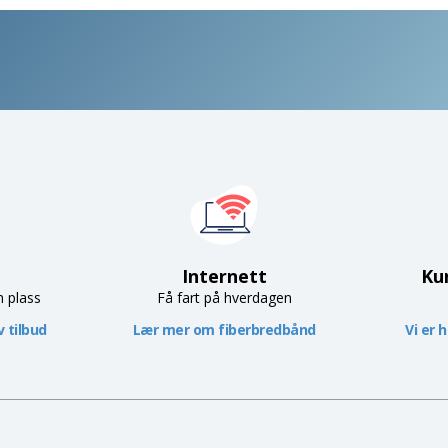
Internett
Ku
n plass
Få fart på hverdagen
 tilbud
Lær mer om fiberbredbånd
Vi er 