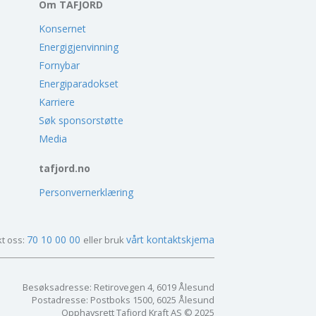
Om TAFJORD
Konsernet
Energigjenvinning
Fornybar
Energiparadokset
Karriere
Søk sponsorstøtte
Media
tafjord.no
Personvernerklæring
70 10 00 00
vårt kontaktskjema
t oss:
eller bruk
Besøksadresse: Retirovegen 4, 6019 Ålesund
Postadresse: Postboks 1500, 6025 Ålesund
Opphavsrett Tafjord Kraft AS © 2025