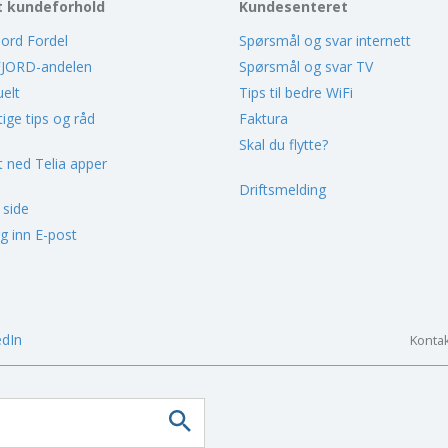
t kundeforhold
Kundesenteret
jord Fordel
Spørsmål og svar internett
JORD-andelen
Spørsmål og svar TV
uelt
Tips til bedre WiFi
tige tips og råd
Faktura
Skal du flytte?
t ned Telia apper
Driftsmelding
 side
g inn E-post
edIn
Kontak