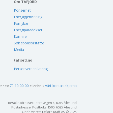
Om TAFJORD
Konsernet
Energigjenvinning
Fornybar
Energiparadokset
Karriere
Søk sponsorstøtte
Media
tafjord.no
Personvernerklæring
70 10 00 00
vårt kontaktskjema
t oss:
eller bruk
Besøksadresse: Retirovegen 4, 6019 Ålesund
Postadresse: Postboks 1500, 6025 Ålesund
Opphavsrett Tafjord Kraft AS © 2025