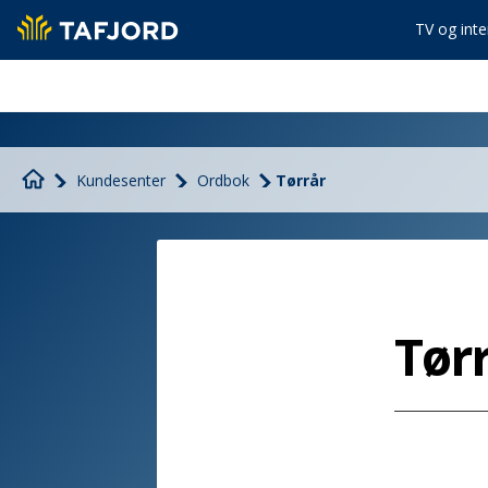
TV og inte
Kundesenter
Ordbok
Tørrår
Tør