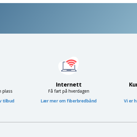
Internett
Ku
n plass
Få fart på hverdagen
 tilbud
Lær mer om fiberbredbånd
Vi er 