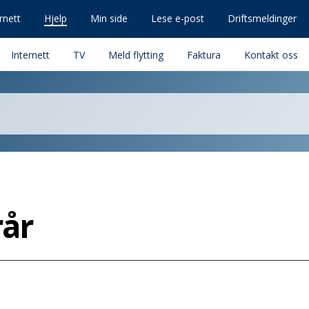
rnett
Hjelp
Min side
Lese e-post
Driftsmeldinger
Internett
TV
Meld flytting
Faktura
Kontakt oss
rår